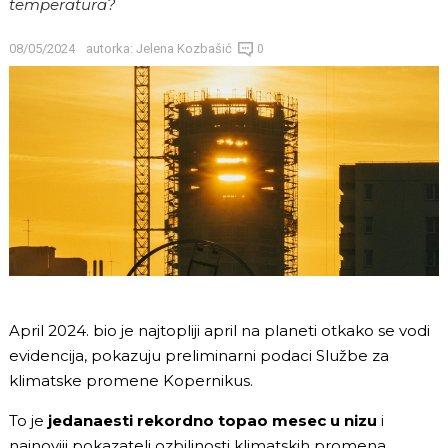
temperatura?
08/05/2024
autorka:
Jelena Kozbašić
0
April 2024. bio je najtopliji april na planeti otkako se vodi
evidencija, pokazuju preliminarni podaci Službe za
klimatske promene Kopernikus.
To je
jedanaesti rekordno topao mesec u nizu
i
najnoviji pokazatelj ozbiljnosti klimatskih promena.