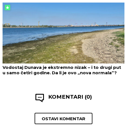
Vodostaj Dunava je ekstremno nizak – i to drugi put
u samo četiri godine. Da li je ovo „nova normala”?
KOMENTARI (0)
OSTAVI KOMENTAR