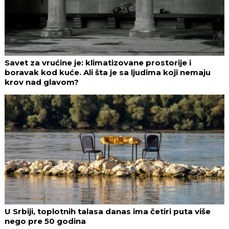
Savet za vrućine je: klimatizovane prostorije i
boravak kod kuće. Ali šta je sa ljudima koji nemaju
krov nad glavom?
U Srbiji, toplotnih talasa danas ima četiri puta više
nego pre 50 godina