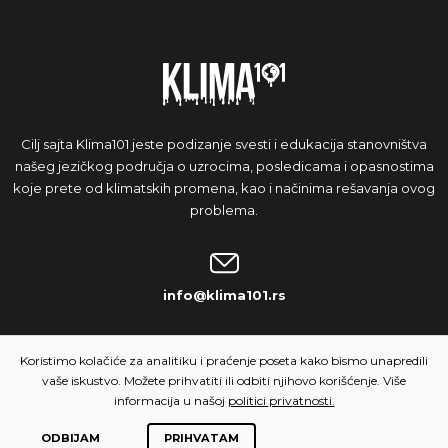
Cilj sajta Klima101 jeste podizanje svesti i edukacija stanovništva
našeg jezičkog područja o uzrocima, posledicama i opasnostima
koje prete od klimatskih promena, kao i načinima rešavanja ovog
problema.
info@klima101.rs
NAŠA IDEJA
Koristimo kolačiće za analitiku i praćenje poseta kako bismo unapredili
vaše iskustvo. Možete prihvatiti ili odbiti njihovo korišćenje. Više
informacija u našoj
politici privatnosti.
ODBIJAM
PRIHVATAM