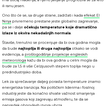
ili ranu jesen.
Ono što će se, sa druge strane, zadržati i kada
efekat El
Ninja
privremeno prestane jeste globalno zagrevanje,
pa se i dalje
očekuju temperature koje dramatično
izlaze iz okvira nekadašnjih normala
.
Štaviše, trenutno se procenjuje da bi ova godina mogla
da bude
najtoplija ili druga najtoplija
otkako se vodi
evidencija, a
prošlogodišnje projekcije engleskih
meteorologa
kažu da bi ova godina u celini mogla da
bude za 1,5 ili više Celzijusovih stepeni toplija nego u
predindustrijsko doba.
Lek za sprečavanje daljeg porasta temperature znamo:
energetska tranzicija. Na političkim liderima i fosilnoj
industriji jeste da konačno shvate važnost smanjenja
emisija gasova koji zagrevaju atmosferu, te da se
napredak obnovljivih izvora ubrza.