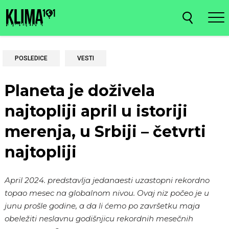
POSLEDICE
VESTI
Planeta je doživela
najtopliji april u istoriji
merenja, u Srbiji – četvrti
najtopliji
April 2024. predstavlja jedanaesti uzastopni rekordno
topao mesec na globalnom nivou. Ovaj niz počeo je u
junu prošle godine, a da li ćemo po završetku maja
obeležiti neslavnu godišnjicu rekordnih mesečnih