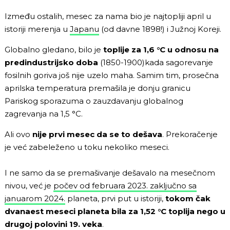
Između ostalih, mesec za nama bio je najtopliji april u
istoriji merenja u
Japanu
(od davne 1898!) i Južnoj Koreji.
Globalno gledano, bilo je
toplije za 1,6 °C u odnosu na
predindustrijsko doba
(1850-1900)kada sagorevanje
fosilnih goriva još nije uzelo maha. Samim tim, prosečna
aprilska temperatura premašila je donju granicu
Pariskog sporazuma o zauzdavanju globalnog
zagrevanja na 1,5 °C.
Ali ovo
nije prvi mesec da se to dešava
. Prekoračenje
je već zabeleženo u toku nekoliko meseci.
I ne samo da se premašivanje dešavalo na mesečnom
nivou, već je
počev od februara 2023. zaključno sa
januarom 2024.
planeta, prvi put u istoriji,
tokom čak
dvanaest meseci planeta bila za 1,52 °C toplija nego u
drugoj polovini 19. veka
.