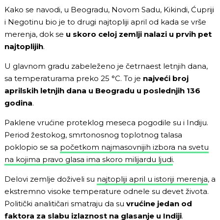
Kako se navodi, u Beogradu, Novom Sadu, Kikindi, Ćupriji
i Negotinu bio je to drugi najtopliji april od kada se vrše
merenja, dok se
u skoro celoj zemlji nalazi u prvih pet
najtoplijih
.
U glavnom gradu zabeleženo je četrnaest letnjih dana,
sa temperaturama preko 25 °C. To je
najveći broj
aprilskih letnjih dana u Beogradu u poslednjih 136
godina
.
Paklene vrućine proteklog meseca pogodile su i Indiju.
Period žestokog, smrtonosnog toplotnog talasa
poklopio se sa
početkom najmasovnijih izbora na svetu
na kojima pravo glasa ima skoro milijardu ljudi
.
Delovi zemlje doživeli su
najtopliji april u istoriji merenja
, a
ekstremno visoke temperature odnele su devet života.
Politički analitičari smatraju da su
vrućine jedan od
faktora za slabu izlaznost na glasanje u Indiji
.