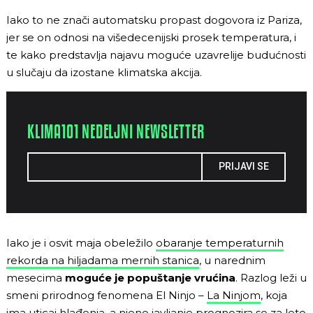
Iako to ne znači automatsku propast dogovora iz Pariza,
jer se on odnosi na višedecenijski prosek temperatura, i
te kako predstavlja najavu moguće uzavrelije budućnosti
u slučaju da izostane klimatska akcija.
KLIMA101 NEDELJNI NEWSLETTER
PRIJAVI SE
Iako je i osvit maja obeležilo
obaranje temperaturnih
rekorda na hiljadama mernih stanica
, u narednim
mesecima
moguće je popuštanje vrućina
. Razlog leži u
smeni prirodnog fenomena El Ninjo –
La Ninjom
, koja
ima uticaj hlađenja, a njeno javljanje prognozira se za leto