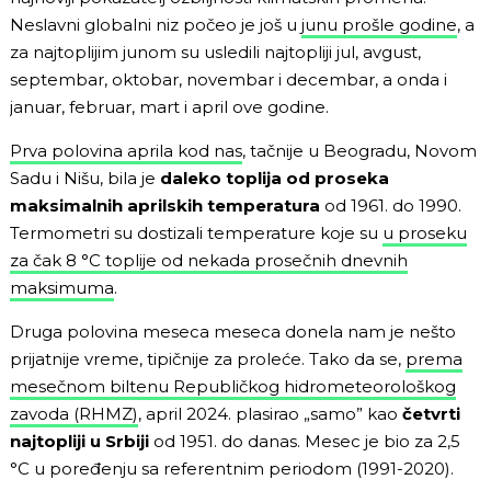
Neslavni globalni niz počeo je još u
junu prošle godine
, a
za najtoplijim junom su usledili najtopliji jul, avgust,
septembar, oktobar, novembar i decembar, a onda i
januar, februar, mart i april ove godine.
Prva polovina aprila kod nas
, tačnije u Beogradu, Novom
Sadu i Nišu, bila je
daleko toplija od proseka
maksimalnih aprilskih temperatura
od 1961. do 1990.
Termometri su dostizali temperature koje su
u proseku
za čak 8 °C toplije od nekada prosečnih dnevnih
maksimuma
.
Druga polovina meseca meseca donela nam je nešto
prijatnije vreme, tipičnije za proleće. Tako da se,
prema
mesečnom biltenu Republičkog hidrometeorološkog
zavoda (RHMZ)
, april 2024. plasirao „samo” kao
četvrti
najtopliji u Srbiji
od 1951. do danas. Mesec je bio za 2,5
°C u poređenju sa referentnim periodom (1991-2020).