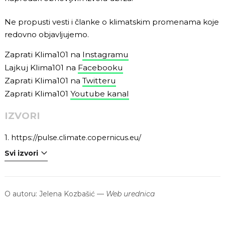
Ne propusti vesti i članke o klimatskim promenama koje
redovno objavljujemo.
Zaprati Klima101 na
Instagramu
Lajkuj Klima101 na
Facebooku
Zaprati Klima101 na
Twitteru
Zaprati Klima101
Youtube kanal
IZVORI
1.
https://pulse.climate.copernicus.eu/
Svi izvori
O autoru:
Jelena Kozbašić
—
Web urednica