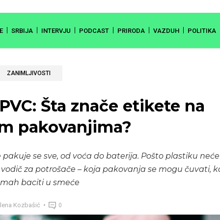
E
SRBIJA
INTERVJU
PODCAST
PRIRODA
VAZDUH
POLITIKA
ZANIMLJIVOSTI
 PVC: Šta znače etikete na
im pakovanjima?
 pakuje se sve, od voća do baterija. Pošto plastiku neć
vodič za potrošače – koja pakovanja se mogu čuvati, koja
odmah baciti u smeće
lena Kozbašić
0