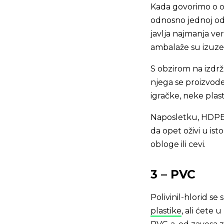
Kada govorimo o ov
odnosno jednoj od
javlja najmanja ve
ambalaže su izuze
S obzirom na izdržl
njega se proizvode
igračke, neke plas
Naposletku, HDPE 
da opet oživi u i
obloge ili cevi.
3 – PVC
Polivinil-hlorid se
plastike
, ali ćete