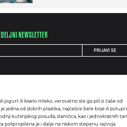
EDELJNI NEWSLETTER
PRIJAVI SE
 jogurt ili kiselo mleko, verovatno ste ga pili iz čaše od
je jedna od dobrih plastika, najčešće bele boje ili polupr
zvodnji kuhinjskog posuđa, slamčica, kao i jednokratnih tanj
ža polipropilena je i dalje na niskom stepenu razvoja.