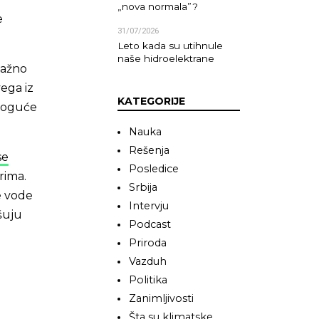
„nova normala”?
e
31/07/2026
Leto kada su utihnule
naše hidroelektrane
važno
vega iz
KATEGORIJE
 moguće
Nauka
Rešenja
se
Posledice
rima.
Srbija
ke vode
Intervju
ešuju
Podcast
Priroda
Vazduh
Politika
Zanimljivosti
Šta su klimatske