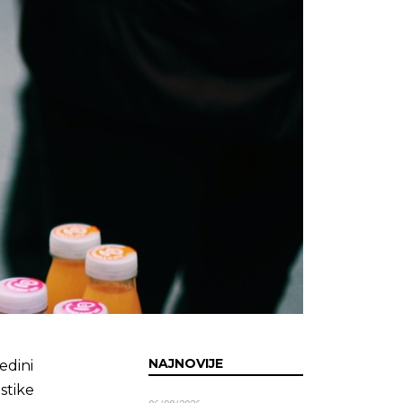
NAJNOVIJE
edini
stike