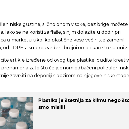
tilen niske gustine, slično onom visoke, bez brige možete
. Iako se ne koristi za flaše, s njim dolazite u dodir pri
ca u marketu ukoliko plastične kese već niste zamenili
od LDPE-a su proizvedeni brojni omoti kao što su oni za
te artikle izrađene od ovog tipa plastike, budite kreativn
o prenamena zato što će jednom odbačeni polietilen nis
nije završiti na deponiji s obzirom na njegove niske stop
Plastika je štetnija za klimu nego št
smo mislili