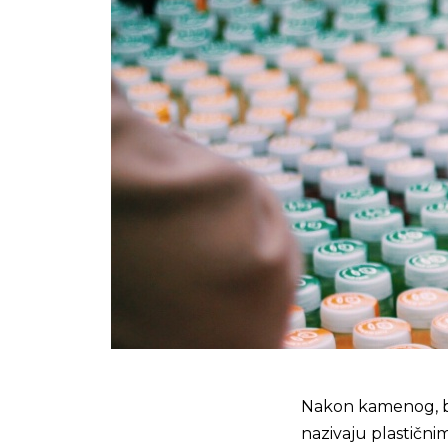
Nakon kamenog, br
nazivaju plastični