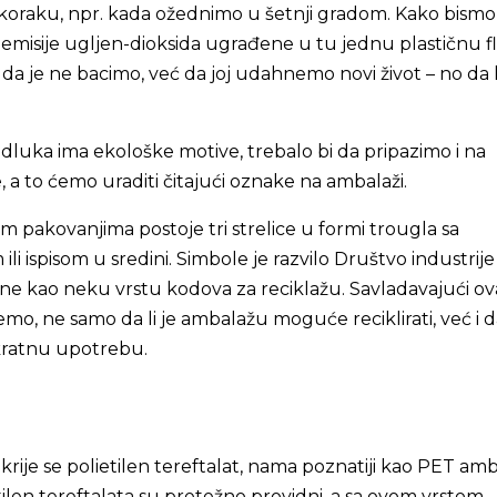
 koraku, npr. kada ožednimo u šetnji gradom. Kako bismo
i emisije ugljen-dioksida ugrađene u tu jednu plastičnu f
a je ne bacimo, već da joj udahnemo novi život – no da li
luka ima ekološke motive, trebalo bi da pripazimo i na
, a to ćemo uraditi čitajući oznake na ambalaži.
im pakovanjima postoje tri strelice u formi trougla sa
i ispisom u sredini. Simbole je razvilo Društvo industrije
ine kao neku vrstu kodova za reciklažu. Savladavajući ov
mo, ne samo da li je ambalažu moguće reciklirati, već i da 
kratnu upotrebu.
krije se polietilen tereftalat, nama poznatiji kao PET amb
tilen tereftalata su pretežno providni, a sa ovom vrstom