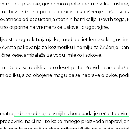
om tipu plastike, govorimo o polietilenu visoke gustine,
 najbezbednijih opcija za ponovno korišćenje pošto se 
rovatnoća od otpuštanja štetnih hemikalija. Povrh toga
tno otporne na vremenske uslove i dugotrajne.
jivost i dug rok trajanja koji nudi polietilen visoke gustin
 čvrsta pakovanja za kozmetiku i hemiju za čišćenje, kan
tične kese, ambalaža za vodu, mleko i sokove.
može da se reciklira i do deset puta. Providna ambalaž
stom obliku, a od obojene mogu da se naprave olovke, po
 smatra
jednim od najopasnijih izbora kada je reč o tipovi
 u prodavnici naići na i te kako mnogo proizvoda napravlje