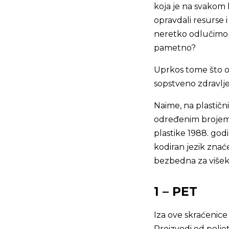
koja je na svakom
opravdali resurse 
neretko odlučimo d
pametno?
Uprkos tome što od
sopstveno zdravlje
Naime, na plastičn
određenim brojem il
plastike 1988. god
kodiran jezik znaće
bezbedna za više
1 – PET
Iza ove skraćenice 
Proizvodi od polie