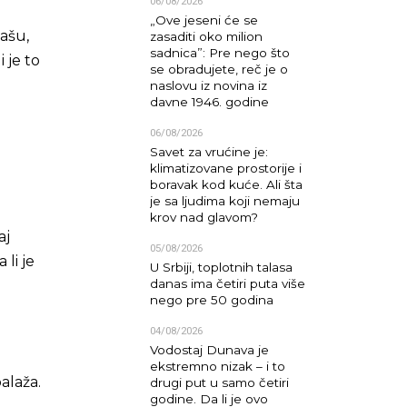
06/08/2026
„Ove jeseni će se
lašu,
zasaditi oko milion
sadnica”: Pre nego što
 je to
se obradujete, reč je o
naslovu iz novina iz
davne 1946. godine
06/08/2026
Savet za vrućine je:
klimatizovane prostorije i
boravak kod kuće. Ali šta
je sa ljudima koji nemaju
krov nad glavom?
aj
05/08/2026
li je
U Srbiji, toplotnih talasa
danas ima četiri puta više
nego pre 50 godina
04/08/2026
Vodostaj Dunava je
ekstremno nizak – i to
alaža.
drugi put u samo četiri
godine. Da li je ovo