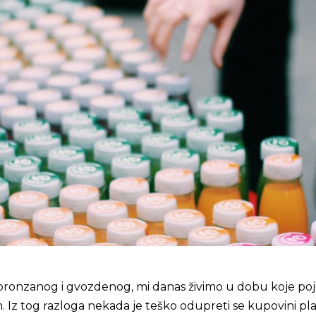
onzanog i gvozdenog, mi danas živimo u dobu koje poj
m. Iz tog razloga nekada je teško odupreti se kupovini pla