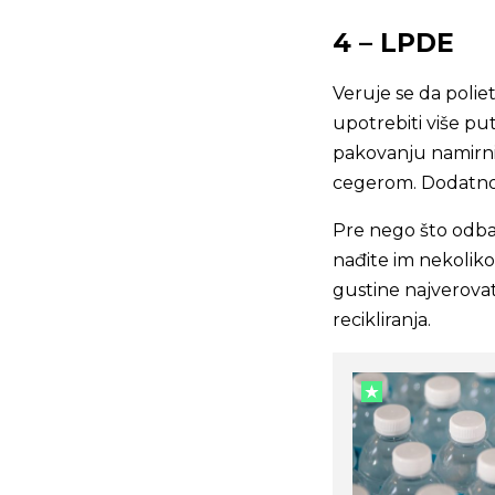
4 – LPDE
Veruje se da polie
upotrebiti više puta
pakovanju namirni
cegerom. Dodatno, 
Pre nego što odbaci
nađite im nekolik
gustine najverovat
recikliranja.