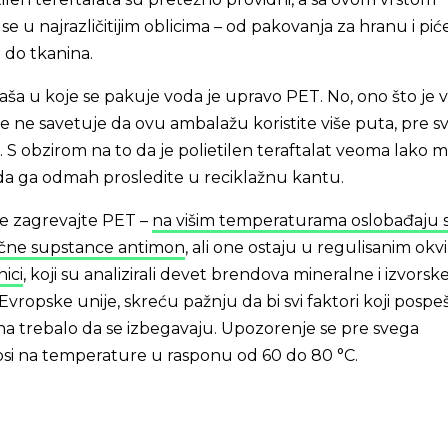
se u najrazličitijim oblicima – od pakovanja za hranu i pić
 do tkanina.
flaša u koje se pakuje voda je upravo PET. No, ono što je 
se ne savetuje da ovu ambalažu koristite više puta, pre s
a. S obzirom na to da je polietilen teraftalat veoma lako
je da ga odmah prosledite u reciklažnu kantu.
e zagrevajte PET –
na višim temperaturama oslobađaju 
sične supstance antimon
, ali one ostaju u regulisanim okvi
ici
, koji su analizirali devet brendova mineralne i izvors
z Evropske unije, skreću pažnju da bi svi faktori koji posp
na trebalo da se izbegavaju. Upozorenje se pre svega
i na temperature u rasponu od 60 do 80 °C.