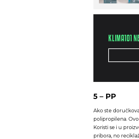
KLIMA101 N
5 – PP
Ako ste doručkovali
polipropilena. Ovo 
Koristi se i u proi
pribora, no recikla