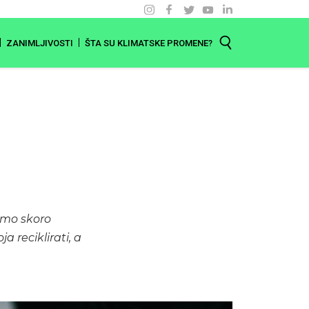
ZANIMLJIVOSTI
ŠTA SU KLIMATSKE PROMENE?
emo skoro
 reciklirati, a