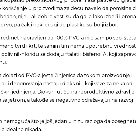
a kupatilo preko školskog pribora i flaša pa sve do igrača
o korišćenje u proizvodima za decu navelo da pomislite d
zbedan, nije – ali dobre vesti su da ga je lako izbeći i pron
 drvo, pa čak i neki drugi tip plastike su bolji izbor.
redmet napravljen od 100% PVC-a nije sam po sebi štet
remeno tvrd i krt, te samim tim nema upotrebnu vrednost
 polivinil-hloridu se dodaju ftalati i bisfenol A, koji zaprav
mu.
 dolazi od PVC-a jeste činjenica da tokom proizvodnje i
a ili deponovanja nastaju dioksini – koji važe za neka od
ačkih jedinjenja. Dioksini utiču na reproduktivno zdravlje 
 sa jetrom, a takođe se negativno odražavaju i na razvoj
vo nemoguća što je još jedan u nizu razloga da posegnet
a idealno nikada.