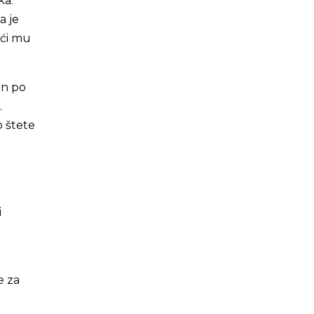
ka.
a je
aći mu
an po
.
o štete
i
e za