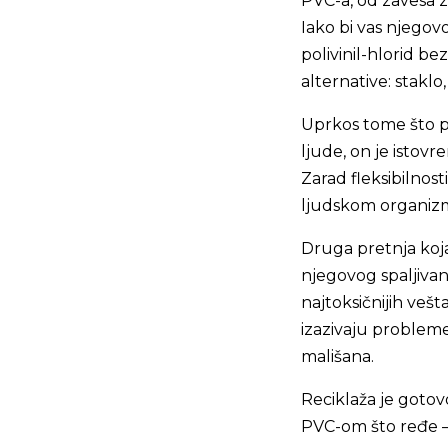
PVC-a, od zavesa z
Iako bi vas njegov
polivinil-hlorid be
alternative: staklo,
Uprkos tome što p
ljude, on je istov
Zarad fleksibilnosti
ljudskom organiz
Druga pretnja koja
njegovog spaljivanj
najtoksičnijih vešt
izazivaju probleme
mališana.
Reciklaža je goto
PVC-om što ređe – 