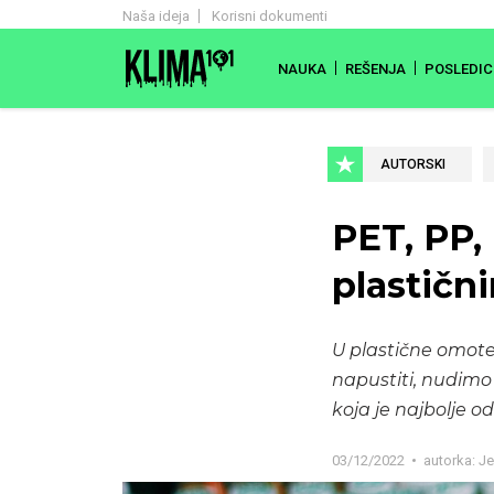
Naša ideja
Korisni dokumenti
NAUKA
REŠENJA
POSLEDIC
AUTORSKI
PET, PP,
plastičn
U plastične omote
napustiti, nudimo 
koja je najbolje 
03/12/2022
autorka:
Je