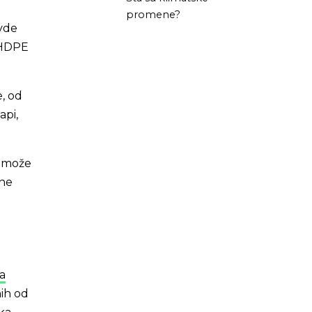
promene?
ovde
, HDPE
e, od
api,
a može
dne
ma
nih od