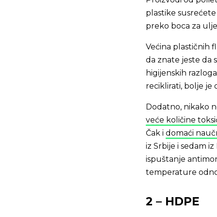
plastike susrećete 
preko boca za ulje
Većina plastičnih 
da znate jeste da 
higijenskih razlog
reciklirati, bolje 
Dodatno, nikako n
veće količine tok
Čak i
domaći naučn
iz Srbije i sedam i
ispuštanje antimo
temperature odnos
2 – HDPE