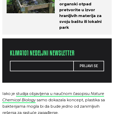
organski otpad
pretvorite u izvor
hranljivih materija za
svoju baštu ili lokalni
park
KLIMA101 NEDELJNI NEWSLETTER
PRIJAVI SE
Iako je
studija objavljena u naučnom časopisu
Nature
Chemical Biology
samo dokazala koncept, plastika sa
bakterijama mogla bi da bude jedno od zanimljivih
rešenja za rastuće zagađenje.