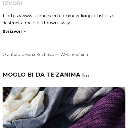
IZVORI
1.
https://www.sciencealert.com/new-living-plastic-self-
destructs-once-its-thrown-away
Svi izvori
O autoru:
Jelena Kozbašić
—
Web urednica
MOGLO BI DA TE ZANIMA I...