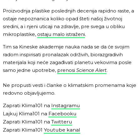
Proizvodnja plastike poslednjih decenija rapidno raste, a
ostaje nepoznanica koliko opad šteti našoj životnoj
sredini, a i njeni uticaji na zdravlje, pre svega u obliku
mikroplastike,
ostaju malo istraženi
.
Tim sa Kineske akademije nauka nada se da će svojim
radom inspirisati pronalazak održivih, biorazgradivih
materijala koji neće zagađivati planetu vekovima posle
samo jedne upotrebe,
prenosi
Science Alert
.
Ne propusti vesti i članke o klimatskim promenama koje
redovno objavljujemo.
Zaprati Klima101 na
Instagramu
Lajkuj Klima101 na
Facebooku
Zaprati Klima101 na
Twitteru
Zaprati Klima101
Youtube kanal