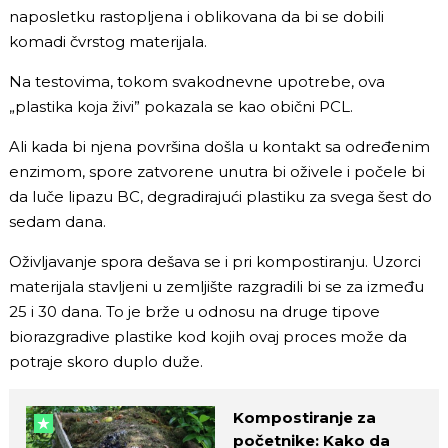
naposletku rastopljena i oblikovana da bi se dobili
komadi čvrstog materijala.
Na testovima, tokom svakodnevne upotrebe, ova
„plastika koja živi” pokazala se kao obični PCL.
Ali kada bi njena površina došla u kontakt sa određenim
enzimom, spore zatvorene unutra bi oživele i počele bi
da luče lipazu BC, degradirajući plastiku za svega šest do
sedam dana.
Oživljavanje spora dešava se i pri kompostiranju. Uzorci
materijala stavljeni u zemljište razgradili bi se za između
25 i 30 dana. To je brže u odnosu na druge tipove
biorazgradive plastike kod kojih ovaj proces može da
potraje skoro duplo duže.
Kompostiranje za
početnike: Kako da