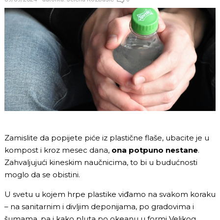
Zamislite da popijete piće iz plastične flaše, ubacite je u
kompost i kroz mesec dana,
ona potpuno nestane
.
Zahvaljujući kineskim naučnicima, to bi u budućnosti
moglo da se obistini.
U svetu u kojem hrpe plastike viđamo na svakom koraku
– na sanitarnim i divljim deponijama, po gradovima i
šumama, pa i kako pluta po okeanu u formi
Velikog