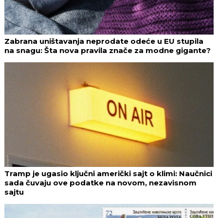
Zabrana uništavanja neprodate odeće u EU stupila
na snagu: Šta nova pravila znače za modne gigante?
Tramp je ugasio ključni američki sajt o klimi: Naučnici
sada čuvaju ove podatke na novom, nezavisnom
sajtu