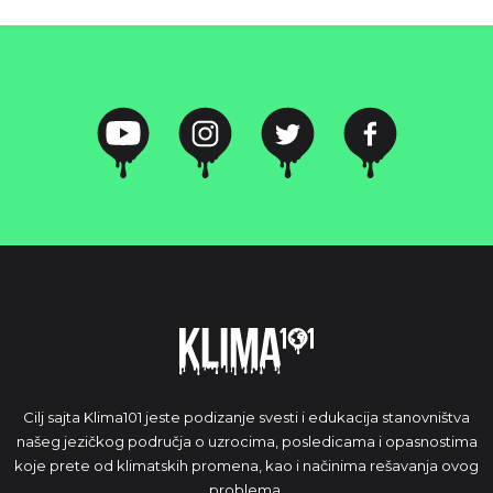
Cilj sajta Klima101 jeste podizanje svesti i edukacija stanovništva
našeg jezičkog područja o uzrocima, posledicama i opasnostima
koje prete od klimatskih promena, kao i načinima rešavanja ovog
problema.