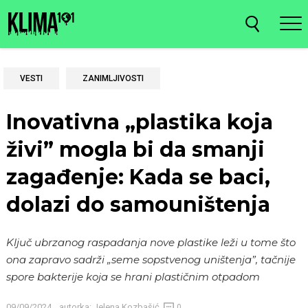
VESTI
ZANIMLJIVOSTI
Inovativna „plastika koja
živi” mogla bi da smanji
zagađenje: Kada se baci,
dolazi do samouništenja
Ključ ubrzanog raspadanja nove plastike leži u tome što
ona zapravo sadrži „seme sopstvenog uništenja”, tačnije
spore bakterije koja se hrani plastičnim otpadom
09/09/2024
autorka:
Jelena Kozbašić
0