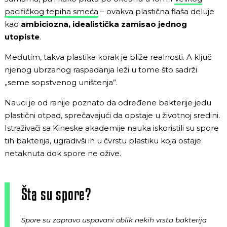
pacifičkog tepiha smeća
– ovakva plastična flaša deluje
kao
ambiciozna, idealistička zamisao jednog
utopiste
.
Međutim, takva plastika korak je bliže realnosti. A ključ
njenog ubrzanog raspadanja leži u tome što sadrži
„seme sopstvenog uništenja”.
Nauci je od ranije poznato da određene bakterije jedu
plastični otpad, sprečavajući da opstaje u životnoj sredini.
Istraživači sa Kineske akademije nauka iskoristili su spore
tih bakterija, ugradivši ih u čvrstu plastiku koja ostaje
netaknuta dok spore ne ožive.
Šta su spore?
Spore su zapravo uspavani oblik nekih vrsta bakterija