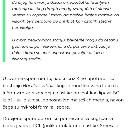
do čijeg formiranja dolazi u nedostatku hranljivih
materija ili zbog drugih neodgovarajućih okolnosti.
Veoma su otporne i mogu da prežive brojne izazove: od
visokih temperatura do antibiotika i ostalih štetnih
hemikalija.
U ovom neaktivnom stanju, bakterije mogu da ostanu
godinama, pa i vekovima, a do ponovne aktivacije
dolazi kada se opet uspostave povoljni uslovi u
životnoj sredini.
U svom eksperimentu, naučnici iz Kine upotrebili su
bakteriju
Bacillus subtilis
koja je modifikovana tako da
luči enzim za razgradnju plastike poznat kao lipaza BC.
Izložili su je stresu, odnosno jonima teških metala, nakon
čega su mikrobi formirali spore.
Dobijene spore potom su pomešane sa kuglicama
biorazgradive PCL (polikaprolakton) plastike. Smeša je