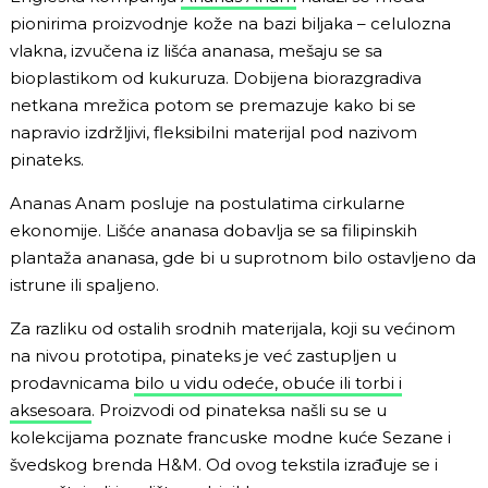
pionirima proizvodnje kože na bazi biljaka – celulozna
vlakna, izvučena iz lišća ananasa, mešaju se sa
bioplastikom od kukuruza. Dobijena biorazgradiva
netkana mrežica potom se premazuje kako bi se
napravio izdržljivi, fleksibilni materijal pod nazivom
pinateks.
Ananas Anam posluje na postulatima cirkularne
ekonomije. Lišće ananasa dobavlja se sa filipinskih
plantaža ananasa, gde bi u suprotnom bilo ostavljeno da
istrune ili spaljeno.
Za razliku od ostalih srodnih materijala, koji su većinom
na nivou prototipa, pinateks je već zastupljen u
prodavnicama
bilo u vidu odeće, obuće ili torbi i
aksesoara
. Proizvodi od pinateksa našli su se u
kolekcijama poznate francuske modne kuće Sezane i
švedskog brenda H&M. Od ovog tekstila izrađuje se i