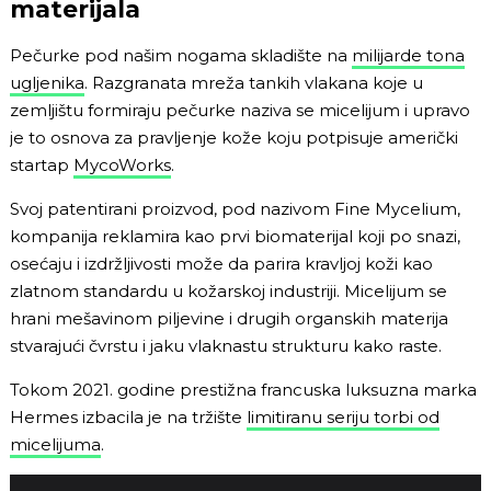
materijala
Pečurke pod našim nogama skladište na
milijarde tona
ugljenika
. Razgranata mreža tankih vlakana koje u
zemljištu formiraju pečurke naziva se micelijum i upravo
je to osnova za pravljenje kože koju potpisuje američki
startap
MycoWorks
.
Svoj patentirani proizvod, pod nazivom Fine Mycelium,
kompanija reklamira kao prvi biomaterijal koji po snazi,
osećaju i izdržljivosti može da parira kravljoj koži kao
zlatnom standardu u kožarskoj industriji. Micelijum se
hrani mešavinom piljevine i drugih organskih materija
stvarajući čvrstu i jaku vlaknastu strukturu kako raste.
Tokom 2021. godine prestižna francuska luksuzna marka
Hermes izbacila je na tržište
limitiranu seriju torbi od
micelijuma
.