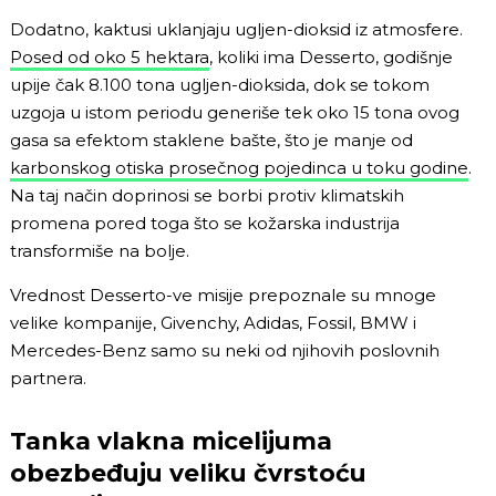
Dodatno, kaktusi uklanjaju ugljen-dioksid iz atmosfere.
Posed od oko 5 hektara
, koliki ima Desserto, godišnje
upije čak 8.100 tona ugljen-dioksida, dok se tokom
uzgoja u istom periodu generiše tek oko 15 tona ovog
gasa sa efektom staklene bašte, što je manje od
karbonskog otiska prosečnog pojedinca u toku godine
.
Na taj način doprinosi se borbi protiv klimatskih
promena pored toga što se kožarska industrija
transformiše na bolje.
Vrednost Desserto-ve misije prepoznale su mnoge
velike kompanije, Givenchy, Adidas, Fossil, BMW i
Mercedes-Benz samo su neki od njihovih poslovnih
partnera.
Tanka vlakna micelijuma
obezbeđuju veliku čvrstoću