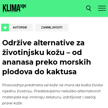
AUTORSKI
ZANIMLJIVOSTI
Održive alternative za
životinjsku kožu – od
ananasa preko morskih
plodova do kaktusa
Proizvodnja predmeta od kože ne mora da košta života
nijednu životinju. Predstavljamo nekoliko alternativnih
materijala koji imitiraju teksturu, izdržljivost i osećaj
prave kože.