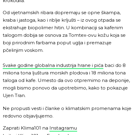
krokodila.
Od vijetnamskih ribara dopremaju se opne škampa,
kraba i jastoga, kao i riblje krljušti – iz ovog otpada se
ekstrahuje biopolimer hitin. U kombinaciji sa kafenim
talogom dobija se osnova za Tomtex-ovu kožu koja se
boji prirodnim farbama poput uglja i premazuje
pčelinjim voskom.
Svake godine globalna industrija hrane i pića
baci do 8
miliona tona ljuštura morskih plodova i 18 miliona tona
taloga od kafe. Umesto da ovo otpremimo na deponije,
mogli bismo ponovo da upotrebimo, kako to pokazuje
Ujen Tran.
Ne propusti vesti i članke o klimatskim promenama koje
redovno objavljujemo.
Zaprati Klima101 na
Instagramu