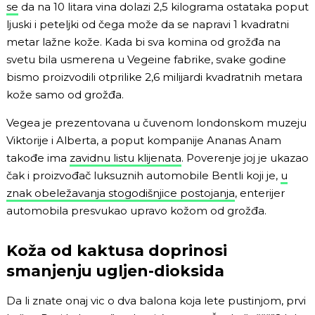
se
da na 10 litara vina dolazi 2,5 kilograma ostataka poput
ljuski i peteljki od čega može da se napravi 1 kvadratni
metar lažne kože. Kada bi sva komina od grožđa na
svetu bila usmerena u Vegeine fabrike, svake godine
bismo proizvodili otprilike 2,6 milijardi kvadratnih metara
kože samo od grožđa.
Vegea je prezentovana u čuvenom londonskom muzeju
Viktorije i Alberta, a poput kompanije Ananas Anam
takođe ima
zavidnu listu klijenata
. Poverenje joj je ukazao
čak i proizvođač luksuznih automobile Bentli koji je,
u
znak obeležavanja stogodišnjice postojanja
, enterijer
automobila presvukao upravo kožom od grožđa.
Koža od kaktusa doprinosi
smanjenju ugljen-dioksida
Da li znate onaj vic o dva balona koja lete pustinjom, prvi