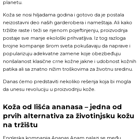
planetu.
Koža se nosi hiljadama godina i gotovo da je postala
neizostavni deo naših garderobera i nameštaja. Ali kako
tržište raste i teži se njenom pojeftinjenju, proizvodnja
postaje sve manje ekološki prihvatljiva. Iz tog razloga
brojne kompanije širom sveta pokušavaju da naprave i
popularizuju adekvatne zamene koje obezbeđuju
nonšalanost klasične crne kožne jakne i udobnost kožnih
patika ali sa znatno nižim troškovima za životnu sredinu.
Danas ćemo predstaviti nekoliko rešenja koja bi mogla
da unesu revoluciju u proizvodnju kože.
Koža od lišća ananasa – jedna od
prvih alternativa za životinjsku kožu
na tržištu
Engleska kompanija
Ananas Anam
nalazi se među