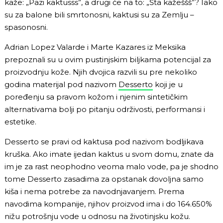
kaže: „Pazi kaktusss”, a drugi će na to: „Šta kažeššš”? Iako
su za balone bili smrtonosni, kaktusi su za Zemlju –
spasonosni.
Adrian Lopez Valarde i Marte Kazares iz Meksika
prepoznali su u ovim pustinjskim biljkama potencijal za
proizvodnju kože. Njih dvojica razvili su pre nekoliko
godina materijal pod nazivom
Desserto
koji je u
poređenju sa pravom kožom i njenim sintetičkim
alternativama bolji po pitanju održivosti, performansi i
estetike.
Desserto se pravi od kaktusa pod nazivom bodljikava
kruška. Ako imate ijedan kaktus u svom domu, znate da
im je za rast neophodno veoma malo vode, pa je shodno
tome Desserto zasadima za opstanak dovoljna samo
kiša i nema potrebe za navodnjavanjem. Prema
navodima kompanije, njihov proizvod ima i do 164.650%
nižu potrošnju vode u odnosu na životinjsku kožu.