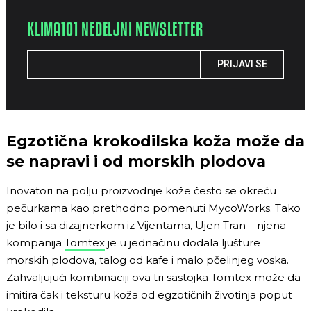
KLIMA101 NEDELJNI NEWSLETTER
PRIJAVI SE
Egzotična krokodilska koža može da
se napravi i od morskih plodova
Inovatori na polju proizvodnje kože često se okreću
pečurkama kao prethodno pomenuti MycoWorks. Tako
je bilo i sa dizajnerkom iz Vijentama, Ujen Tran – njena
kompanija
Tomtex
je u jednačinu dodala ljušture
morskih plodova, talog od kafe i malo pčelinjeg voska.
Zahvaljujući kombinaciji ova tri sastojka Tomtex može da
imitira čak i teksturu koža od egzotičnih životinja poput