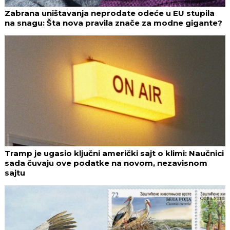
Zabrana uništavanja neprodate odeće u EU stupila
na snagu: Šta nova pravila znače za modne gigante?
Tramp je ugasio ključni američki sajt o klimi: Naučnici
sada čuvaju ove podatke na novom, nezavisnom
sajtu