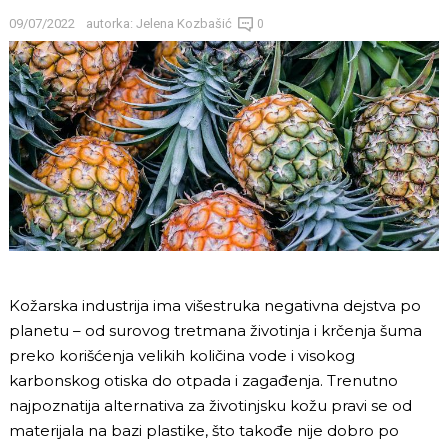
09/07/2022
autorka:
Jelena Kozbašić
0
Kožarska industrija ima višestruka negativna dejstva po
planetu – od surovog tretmana životinja i krčenja šuma
preko korišćenja velikih količina vode i visokog
karbonskog otiska do otpada i zagađenja. Trenutno
najpoznatija alternativa za životinjsku kožu pravi se od
materijala na bazi plastike, što takođe nije dobro po