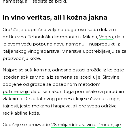
nameštaj, ali i sedišta za bicikl.
In vino veritas, ali i kožna jakna
Grožđe je poprilično voljeno pogotovo kada dolazi u
obliku vina. Tehnološka kompanija iz Milana,
Vegea
, dala
je ovom voću potpuno novu namenu – nusprodukti iz
italijanskog vinogradarstva i vinarstva upotrebljavaju se za
proizvodnju kože.
Najpre se suši komina, odnosno ostaci grožđa iz kojeg je
isceđen sok za vino, a iz semena se iscedi ulje. Sirovine
dobijene od grožđa se posebnom metodom
polimerizuju
da bi se nakon toga pomešale sa prirodnim
vlaknima. Rezultat ovog procesa, koji se čuva u strogoj
tajnosti, jeste mekana i hrapava, ali pre svega održiva i
reciklabilna koža.
Godišnje se proizvede
26 milijardi litara vina
.
Procenjuje