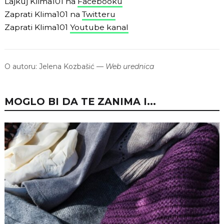
Lajkuj Klima101 na
Facebooku
Zaprati Klima101 na
Twitteru
Zaprati Klima101
Youtube kanal
O autoru:
Jelena Kozbašić
—
Web urednica
MOGLO BI DA TE ZANIMA I...