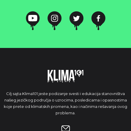
Cilj sajta Klima101 jeste podizanje svesti i edukacija stanovništva
našeg jezičkog područja o uzrocima, posledicama i opasnostima
koje prete od klimatskih promena, kao i načinima rešavanja ovog
problema.