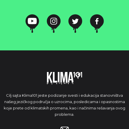
Cilj sajta Klima101 jeste podizanje svesti i edukacija stanovništva
našeg jezičkog područja o uzrocima, posledicama i opasnostima
koje prete od klimatskih promena, kao i načinima rešavanja ovog
problema.