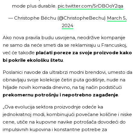
mode plus durable.
pic.twitter.com/SrDBOoY2qa
— Christophe Béchu (@ChristopheBechu)
March 5,
2024
Ako nova pravila budu usvojena, neodržive kompanije
ne samo da neće smeti da se reklamiraju u Francuskoj,
već će takođe
plaćati poreze za svoje proizvode kako
bi pokrile ekološku štetu
.
Poslanici navode da ultrabrzi modni brendovi, umesto da
obnavljaju svoje kolekcije četiri puta godišnje, nude na
hiljade novih komada dnevno, na taj način podstičući
prekomernu potrošnju i nepotrebno zagađenje
.
„Ova evolucija sektora proizvodnje odeće ka
jednokratnoj modi, kombinujući povećane količine i niske
cene, utiče na kupovne navike potrošača dovodeći do
impulsivnih kupovina i konstantne potrebe za