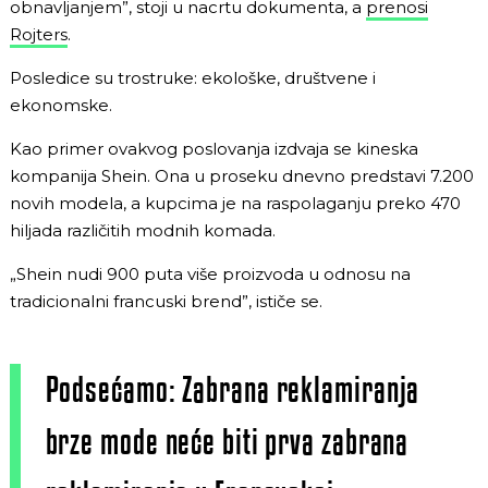
obnavljanjem”, stoji u nacrtu dokumenta, a
prenosi
Rojters
.
Posledice su trostruke: ekološke, društvene i
ekonomske.
Kao primer ovakvog poslovanja izdvaja se kineska
kompanija Shein. Ona u proseku dnevno predstavi 7.200
novih modela, a kupcima je na raspolaganju preko 470
hiljada različitih modnih komada.
„Shein nudi 900 puta više proizvoda u odnosu na
tradicionalni francuski brend”, ističe se.
Podsećamo: Zabrana reklamiranja
brze mode neće biti prva zabrana