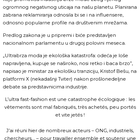
ogromnog negativnog uticaja na našu planetu. Planirana
zabrana reklamiranja odnosila bi se i na influensere,
odnosno popularne profile na društvenim mrežama.
Predlog zakona je u pripremi i biće predstavljen
nacionalnom parlamentu u drugoj polovini meseca.
„Ultrabrza moda je ekološka katastrofa: odeća je loše
napravljena, kupuje se naširoko, nosi retko i baca brzo”,
napisao je ministar za ekološku tranziciju, Kristof Bešu, na
platformi X (nekadašnji Tviter) nakon prošlonedeljne
debate sa predstavnicima industrije.
L’ultra fast-fashion est une catastrophe écologique : les
vêtements sont mal fabriqués, très achetés, peu portés
et vite jetés !
J’ai réuni hier de nombreux acteurs – ONG, industriels,
chercheurs… – pour travailler ensemble et soutenir une