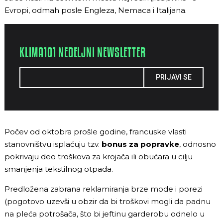
Evropi, odmah posle Engleza, Nemaca i Italijana.
KLIMA101 NEDELJNI NEWSLETTER
PRIJAVI SE
Počev od oktobra prošle godine, francuske vlasti
stanovništvu isplaćuju tzv.
bonus za popravke
, odnosno
pokrivaju deo troškova za krojača ili obućara u cilju
smanjenja tekstilnog otpada.
Predložena zabrana reklamiranja brze mode i porezi
(pogotovo uzevši u obzir da bi troškovi mogli da padnu
na pleća potrošača, što bi jeftinu garderobu odnelo u