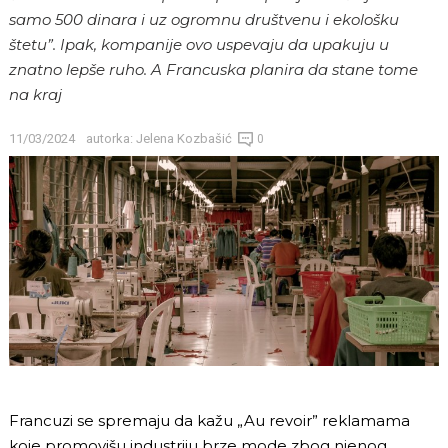
samo 500 dinara i uz ogromnu društvenu i ekološku
štetu”. Ipak, kompanije ovo uspevaju da upakuju u
znatno lepše ruho. A Francuska planira da stane tome
na kraj
11/03/2024
autorka:
Jelena Kozbašić
0
Francuzi se spremaju da kažu „Au revoir” reklamama
koje promovišu industriju brze mode zbog njenog