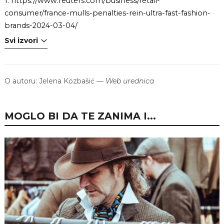
1.
https://www.reuters.com/business/retail-
consumer/france-mulls-penalties-rein-ultra-fast-fashion-
brands-2024-03-04/
Svi izvori
O autoru:
Jelena Kozbašić
—
Web urednica
MOGLO BI DA TE ZANIMA I...