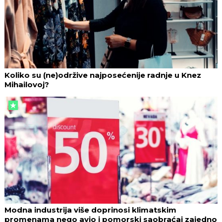
Koliko su (ne)održive najposećenije radnje u Knez
Mihailovoj?
Modna industrija više doprinosi klimatskim
promenama nego avio i pomorski saobraćaj zajedno