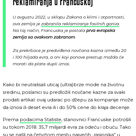
reklamiranja u Francuskoj
U avgustu 2022, u sklopu Zakona o klimi i otportnosti,
ova zemlja je
zabranila reklamiranje fosilnih goriva
.
Na taj način, Francuska je postala
prva evropska
zemlja sa ovakvom zabranom
.
Za prekršioce je predviđena novčana kazna između 20
i 100 hiljada evra, a oni koji ponove prestup možda će
morati da plate dupli iznos.
Kako bi neutralisali uticaj (ultra)brze mode na životnu
sredinu, poslanici su predložili novčane kazne za svaki
prodati artikal: ovaj udarac po džepu za kompanije može
da iznosi ili deset evra ili i do 50% cene do kraja decenije.
Prema
podacima Statiste
, stanovnici Francuske potrošili
su tokom 2018. 35,7 milijardi evra za odeću i obuću. Tako
su se našli na četvrtom mestu najvećih „rasipnika” u