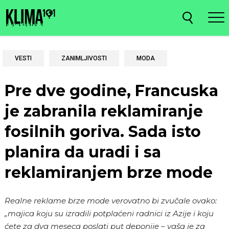
VESTI
ZANIMLJIVOSTI
MODA
Pre dve godine, Francuska
je zabranila reklamiranje
fosilnih goriva. Sada isto
planira da uradi i sa
reklamiranjem brze mode
Realne reklame brze mode verovatno bi zvučale ovako:
„majica koju su izradili potplaćeni radnici iz Azije i koju
ćete za dva meseca poslati put deponije – vaša je za