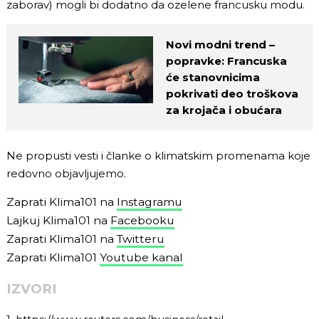
zaborav) mogli bi dodatno da ozelene francusku modu.
Novi modni trend –
popravke: Francuska
će stanovnicima
pokrivati deo troškova
za krojača i obućara
Ne propusti vesti i članke o klimatskim promenama koje
redovno objavljujemo.
Zaprati Klima101 na
Instagramu
Lajkuj Klima101 na
Facebooku
Zaprati Klima101 na
Twitteru
Zaprati Klima101
Youtube kanal
IZVORI